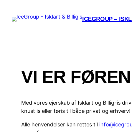
Spring
til
ICEGROUP – ISKL
indhold
VI ER FØREN
Med vores ejerskab af Isklart og Billig-is dr
knust is eller tøris til både privat og erhverv!
Alle henvendelser kan rettes til
info@icegro