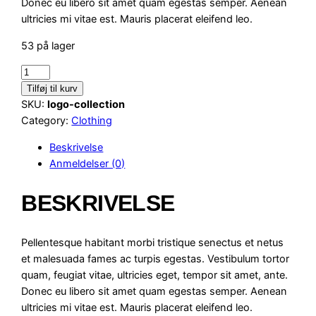
Donec eu libero sit amet quam egestas semper. Aenean
ultricies mi vitae est. Mauris placerat eleifend leo.
53 på lager
L
o
Tilføj til kurv
g
SKU:
logo-collection
o
Category:
Clothing
C
Beskrivelse
o
Anmeldelser (0)
l
l
BESKRIVELSE
e
c
t
Pellentesque habitant morbi tristique senectus et netus
i
et malesuada fames ac turpis egestas. Vestibulum tortor
o
quam, feugiat vitae, ultricies eget, tempor sit amet, ante.
n
Donec eu libero sit amet quam egestas semper. Aenean
a
ultricies mi vitae est. Mauris placerat eleifend leo.
n